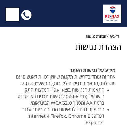
nu
לחץ
לחיוג
X
דף בית
>
הצהרת נגישות
הצהרת נגישות
ישיר
נגישות
0526355504
מידע על נגישות האתר
אתר זה עומד בדרישות תקנות שיוויון זכויות לאנשים עם
מוגבלות (התאמות נגישות לשירות), התשע"ג 2013.
התאמות הנגישות בוצעו עפ"י המלצות התקן
הישראלי (ת"י 5568) לנגישות תכנים באינטרנט
ברמת AA ומסמך WCAG2.0 הבינלאומי.
הבדיקות נבחנו לתאימות הגבוהה ביותר עבור
דפדפנים Firefox, Chrome ו- Internet
Explorer.