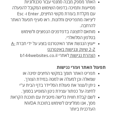
האתר מספק מבנה סמנטי עבור טכנולוגיות
מסייעות ותמיכה בדפוס השימוש המקובל להפעלה
עם מקלדת בעזרת מקשי החיצים, Enter ו- Esc
ליציאה מתפריטים וחלונות. ראו סעיף תפעול האתר
להרחבה.
מותאם לתצוגה בדפדפנים הנפוצים ולשימוש
בטלפון הסלואלרי.
ייעוץ הנגשת אתר האינטרנט בוצע על ידי חברת
A-
2-Z שיווק ונגישות באינטרנט
הצהרת נגישות
לאתרי b144websites.co.il
תפעול האתר ועזרי נגישות
תפריט האתר תומך במקשי החיצים ימינה או
שמאלה וכן למעלה או למטה במידת הצורך.
ניתן לעצור את פעולת הסליידר בדף הבית ע"י
לחיצה על כפתור עצירת ניגון המופיע בסמוך.
לשם קבלת חווית גלישה מיטבית עם תוכנת הקראת
מסך, אנו ממליצים לשימוש בתוכנת NVDA
העדכנית ביותר